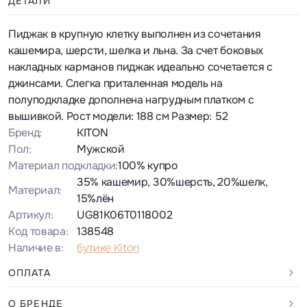
ДЕТАЛИ
Пиджак в крупную клетку выполнен из сочетания
кашемира, шерсти, шелка и льна. За счет боковых
накладных карманов пиджак идеально сочетается с
джинсами. Слегка приталенная модель на
полуподкладке дополнена нагрудным платком с
вышивкой. Рост модели: 188 см Размер: 52
Бренд:
KITON
Пол:
Мужской
Материал подкладки:
100% купро
35% кашемир, 30%шерсть, 20%шелк,
Материал:
15%лён
Артикул:
UG81K06T0118002
Код товара:
138548
Наличие в:
бутике Kiton
ОПЛАТА
О БРЕНДЕ