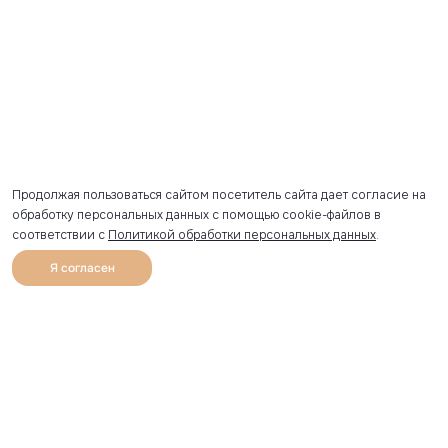
Продолжая пользоваться сайтом посетитель сайта дает согласие на
обработку персональных данных с помощью cookie-файлов в
соответствии с
Политикой обработки персональных данных
.
Я согласен
0
Каталог
Избранное
Главная
Профиль
Корзина
Артикул скопирован
УЗНАВАЙТЕ О НОВИНКАХ ПЕРВЫМИ
Рассылка с секретными скидками и приглашениями на