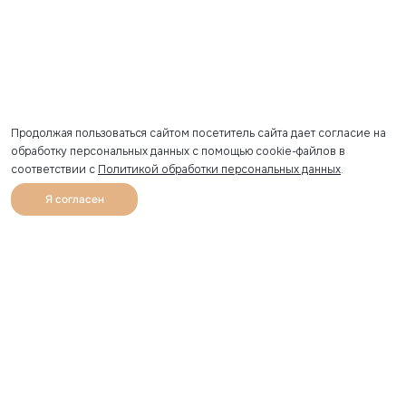
Продолжая пользоваться сайтом посетитель сайта дает согласие на
обработку персональных данных с помощью cookie-файлов в
соответствии с
Политикой обработки персональных данных
.
Я согласен
0
Каталог
Избранное
Главная
Профиль
Корзина
Артикул скопирован
УЗНАВАЙТЕ О НОВИНКАХ ПЕРВЫМИ
Рассылка с секретными скидками и приглашениями на
закрытые распродажи.