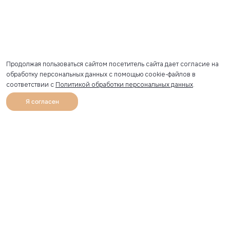
Продолжая пользоваться сайтом посетитель сайта дает согласие на
обработку персональных данных с помощью cookie-файлов в
соответствии с
Политикой обработки персональных данных
.
Я согласен
0
Каталог
Избранное
Главная
Профиль
Корзина
Артикул скопирован
УЗНАВАЙТЕ О НОВИНКАХ ПЕРВЫМИ
Рассылка с секретными скидками и приглашениями на
закрытые распродажи.