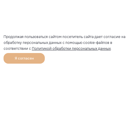
Продолжая пользоваться сайтом посетитель сайта дает согласие на
обработку персональных данных с помощью cookie-файлов в
соответствии с
Политикой обработки персональных данных
.
Я согласен
0
Каталог
Избранное
Главная
Профиль
Корзина
Артикул скопирован
УЗНАВАЙТЕ О НОВИНКАХ ПЕРВЫМИ
Рассылка с секретными скидками и приглашениями на
закрытые распродажи.