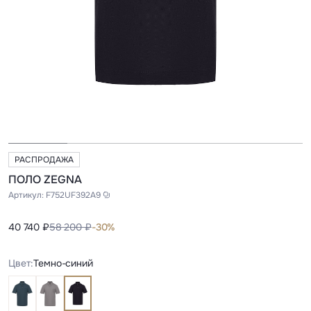
РАСПРОДАЖА
ПОЛО ZEGNA
Артикул:
F752UF392A9
40 740 ₽
58 200 ₽
-30%
Цвет:
Темно-синий