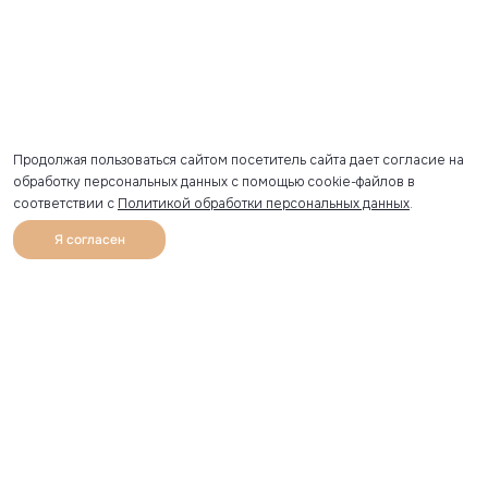
Продолжая пользоваться сайтом посетитель сайта дает согласие на
обработку персональных данных с помощью cookie-файлов в
соответствии с
Политикой обработки персональных данных
.
Я согласен
0
Каталог
Избранное
Главная
Профиль
Корзина
Артикул скопирован
УЗНАВАЙТЕ О НОВИНКАХ ПЕРВЫМИ
Рассылка с секретными скидками и приглашениями на
закрытые распродажи.