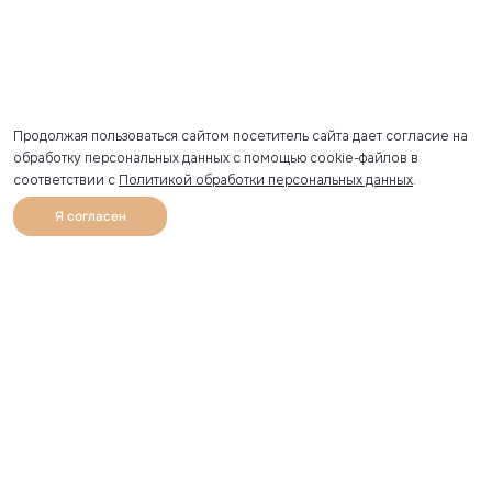
Продолжая пользоваться сайтом посетитель сайта дает согласие на
обработку персональных данных с помощью cookie-файлов в
соответствии с
Политикой обработки персональных данных
.
Я согласен
0
Каталог
Избранное
Главная
Профиль
Корзина
Артикул скопирован
УЗНАВАЙТЕ О НОВИНКАХ ПЕРВЫМИ
Рассылка с секретными скидками и приглашениями на
закрытые распродажи.