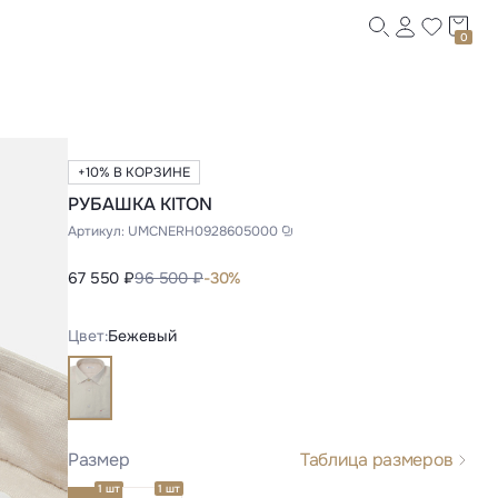
0
+10% В КОРЗИНЕ
РУБАШКА KITON
Артикул:
UMCNERH0928605000
67 550 ₽
96 500 ₽
-30%
Цвет:
Бежевый
Размер
Таблица размеров
1 шт
1 шт