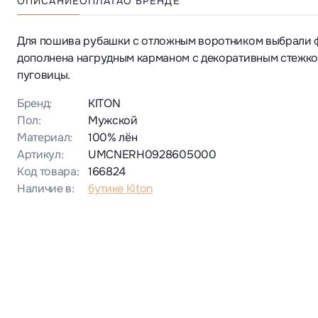
ОПИСАНИЕ
ОПЛАТА
О БРЕНДЕ
Для пошива рубашки с отложным воротником выбрали ф
дополнена нагрудным карманом с декоративным стежко
пуговицы.
Бренд:
KITON
Пол:
Мужской
Материал:
100% лён
Артикул:
UMCNERH0928605000
Код товара:
166824
Наличие в:
бутике Kiton