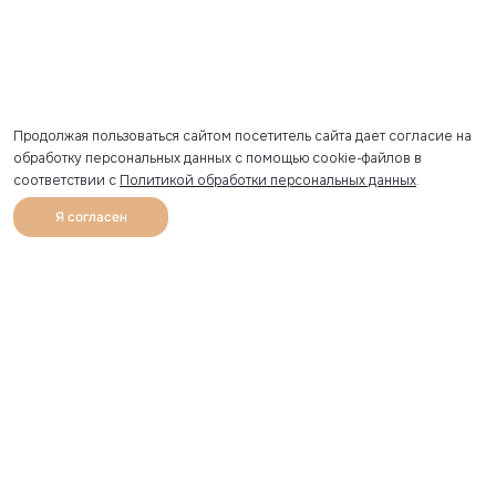
Продолжая пользоваться сайтом посетитель сайта дает согласие на
обработку персональных данных с помощью cookie-файлов в
соответствии с
Политикой обработки персональных данных
.
Я согласен
0
Каталог
Избранное
Главная
Профиль
Корзина
Артикул скопирован
УЗНАВАЙТЕ О НОВИНКАХ ПЕРВЫМИ
Рассылка с секретными скидками и приглашениями на
закрытые распродажи.