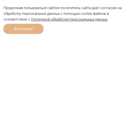
Продолжая пользоваться сайтом посетитель сайта дает согласие на
обработку персональных данных с помощью cookie-файлов в
соответствии с
Политикой обработки персональных данных
.
Я согласен
0
Каталог
Избранное
Главная
Профиль
Корзина
Артикул скопирован
УЗНАВАЙТЕ О НОВИНКАХ ПЕРВЫМИ
Рассылка с секретными скидками и приглашениями на
закрытые распродажи.
Я соглашаюсь получать рассылку