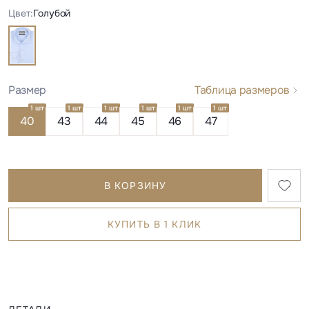
Цвет:
Голубой
Размер
Таблица размеров
1 шт
1 шт
1 шт
1 шт
1 шт
1 шт
1 шт
1 шт
1 шт
1 шт
40
43
44
45
46
47
В КОРЗИНУ
КУПИТЬ В 1 КЛИК