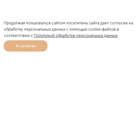
Продолжая пользоваться сайтом посетитель сайта дает согласие на
обработку персональных данных с помощью cookie-файлов в
соответствии с
Политикой обработки персональных данных
.
Я согласен
0
Каталог
Избранное
Главная
Профиль
Корзина
Артикул скопирован
УЗНАВАЙТЕ О НОВИНКАХ ПЕРВЫМИ
Рассылка с секретными скидками и приглашениями на
закрытые распродажи.
Я соглашаюсь получать рассылку