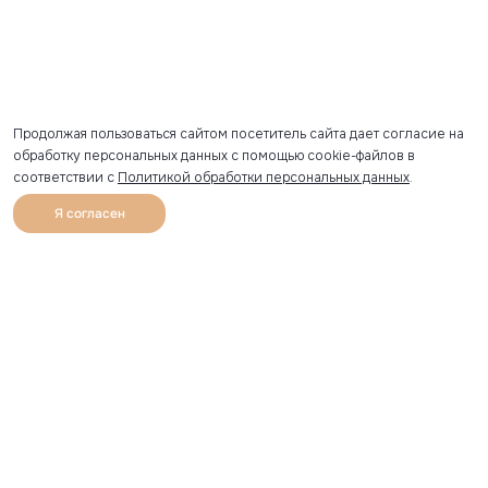
Продолжая пользоваться сайтом посетитель сайта дает согласие на
обработку персональных данных с помощью cookie-файлов в
соответствии с
Политикой обработки персональных данных
.
Я согласен
0
Каталог
Избранное
Главная
Профиль
Корзина
Артикул скопирован
УЗНАВАЙТЕ О НОВИНКАХ ПЕРВЫМИ
Рассылка с секретными скидками и приглашениями на
закрытые распродажи.