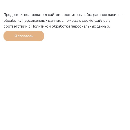
Продолжая пользоваться сайтом посетитель сайта дает согласие на
обработку персональных данных с помощью cookie-файлов в
соответствии с
Политикой обработки персональных данных
.
Я согласен
0
Каталог
Избранное
Главная
Профиль
Корзина
Артикул скопирован
УЗНАВАЙТЕ О НОВИНКАХ ПЕРВЫМИ
Рассылка с секретными скидками и приглашениями на
закрытые распродажи.
Я соглашаюсь получать рассылку