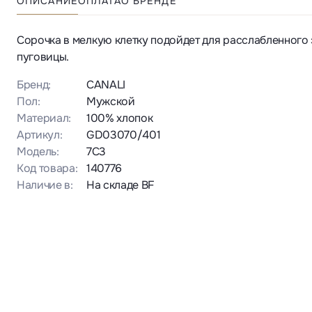
ОПИСАНИЕ
ОПЛАТА
О БРЕНДЕ
Сорочка в мелкую клетку подойдет для расслабленного 
пуговицы.
Бренд:
CANALI
Пол:
Мужской
Материал:
100% хлопок
Артикул:
GD03070/401
Модель:
7C3
Код товара:
140776
Наличие в:
На складе BF