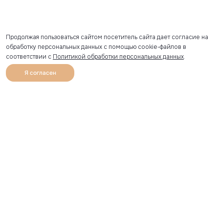
Продолжая пользоваться сайтом посетитель сайта дает согласие на
обработку персональных данных с помощью cookie-файлов в
соответствии с
Политикой обработки персональных данных
.
Я согласен
0
Каталог
Избранное
Главная
Профиль
Корзина
Артикул скопирован
УЗНАВАЙТЕ О НОВИНКАХ ПЕРВЫМИ
Рассылка с секретными скидками и приглашениями на
закрытые распродажи.
Я соглашаюсь получать рассылку