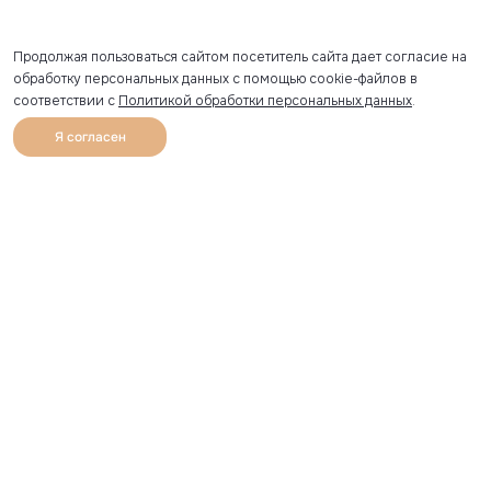
Продолжая пользоваться сайтом посетитель сайта дает согласие на
обработку персональных данных с помощью cookie-файлов в
соответствии с
Политикой обработки персональных данных
.
Я согласен
0
Каталог
Избранное
Главная
Профиль
Корзина
Артикул скопирован
УЗНАВАЙТЕ О НОВИНКАХ ПЕРВЫМИ
Рассылка с секретными скидками и приглашениями на
закрытые распродажи.
Я соглашаюсь получать рассылку