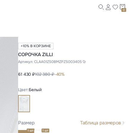
0
+10% В КОРЗИНЕ
СОРОЧКА ZILLI
Артикул:
CLAA01ZS0BMZPZS003405
61 430 ₽
102 380 ₽
-40%
Цвет:
Белый
Размер
Таблица размеров
1 шт
1 шт