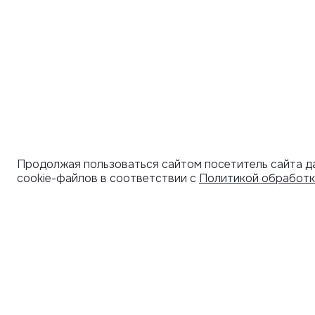
Продолжая пользоваться сайтом посетитель сайта д
cookie-файлов в соответствии с
Политикой обработк
УЗНАВАЙТЕ О НОВИНКАХ ПЕРВЫМИ
ПОД
СЕРТ
Рассылка с секретными скидками и приглашениями