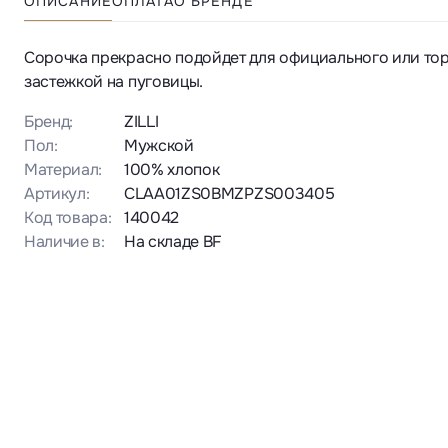
ОПИСАНИЕ
ОПЛАТА
О БРЕНДЕ
Сорочка прекрасно подойдет для официального или то
застежкой на пуговицы.
Бренд:
ZILLI
Пол:
Мужской
Материал:
100% хлопок
Артикул:
CLAA01ZS0BMZPZS003405
Код товара:
140042
Наличие в:
На складе BF