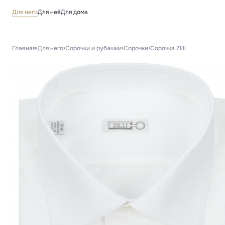
Для него
Для неё
Для дома
Главная
•
Для него
•
Сорочки и рубашки
•
Сорочки
•
Сорочка Zilli