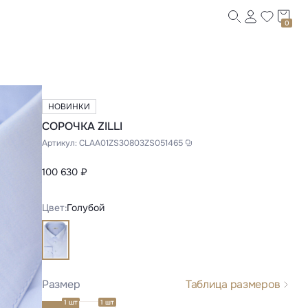
0
НОВИНКИ
СОРОЧКА ZILLI
Артикул:
CLAA01ZS30803ZS051465
100 630 ₽
Цвет:
Голубой
Размер
Таблица размеров
1 шт
1 шт