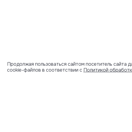
Продолжая пользоваться сайтом посетитель сайта д
cookie-файлов в соответствии с
Политикой обработк
УЗНАВАЙТЕ О НОВИНКАХ ПЕРВЫМИ
ПОД
СЕРТ
Рассылка с секретными скидками и приглашениями