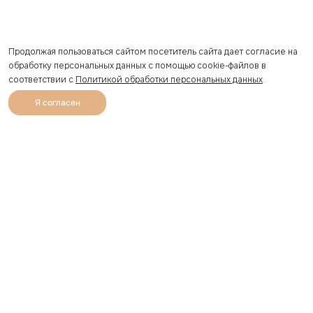
Продолжая пользоваться сайтом посетитель сайта дает согласие на
обработку персональных данных с помощью cookie-файлов в
соответствии с
Политикой обработки персональных данных
.
Я согласен
0
Каталог
Избранное
Главная
Профиль
Корзина
Артикул скопирован
УЗНАВАЙТЕ О НОВИНКАХ ПЕРВЫМИ
Рассылка с секретными скидками и приглашениями на
закрытые распродажи.
Я соглашаюсь получать рассылку