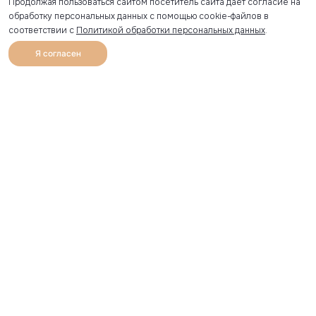
Продолжая пользоваться сайтом посетитель сайта дает согласие на
обработку персональных данных с помощью cookie-файлов в
соответствии с
Политикой обработки персональных данных
.
Я согласен
0
Каталог
Избранное
Главная
Профиль
Корзина
Артикул скопирован
УЗНАВАЙТЕ О НОВИНКАХ ПЕРВЫМИ
Рассылка с секретными скидками и приглашениями на
закрытые распродажи.
Я соглашаюсь получать рассылку