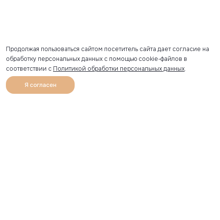
Продолжая пользоваться сайтом посетитель сайта дает согласие на
обработку персональных данных с помощью cookie-файлов в
соответствии с
Политикой обработки персональных данных
.
Я согласен
0
Каталог
Избранное
Главная
Профиль
Корзина
Артикул скопирован
УЗНАВАЙТЕ О НОВИНКАХ ПЕРВЫМИ
Рассылка с секретными скидками и приглашениями на
закрытые распродажи.