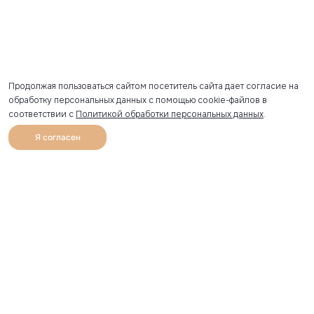
Продолжая пользоваться сайтом посетитель сайта дает согласие на
обработку персональных данных с помощью cookie-файлов в
соответствии с
Политикой обработки персональных данных
.
Я согласен
0
Каталог
Избранное
Главная
Профиль
Корзина
Артикул скопирован
УЗНАВАЙТЕ О НОВИНКАХ ПЕРВЫМИ
Рассылка с секретными скидками и приглашениями на
закрытые распродажи.