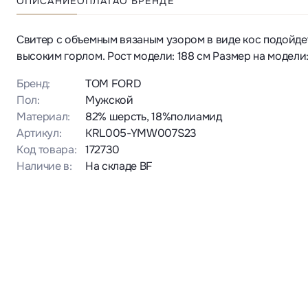
ОПИСАНИЕ
ОПЛАТА
О БРЕНДЕ
Свитер с объемным вязаным узором в виде кос подойде
высоким горлом. Рост модели: 188 см Размер на модели
Бренд:
TOM FORD
Пол:
Мужской
Материал:
82% шерсть, 18%полиамид
Артикул:
KRL005-YMW007S23
Код товара:
172730
Наличие в:
На складе BF