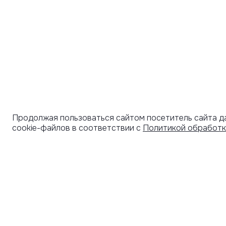
Продолжая пользоваться сайтом посетитель сайта д
cookie-файлов в соответствии с
Политикой обработк
УЗНАВАЙТЕ О НОВИНКАХ ПЕРВЫМИ
ПОД
СЕРТ
Рассылка с секретными скидками и приглашениями