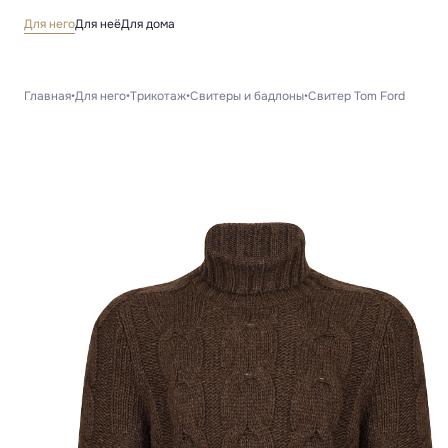
Для него
Для неё
Для дома
Главная
•
Для него
•
Трикотаж
•
Свитеры и бадлоны
•
Свитер Tom Ford