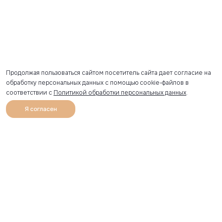
Продолжая пользоваться сайтом посетитель сайта дает согласие на
обработку персональных данных с помощью cookie-файлов в
соответствии с
Политикой обработки персональных данных
.
Я согласен
0
Каталог
Избранное
Главная
Профиль
Корзина
Артикул скопирован
УЗНАВАЙТЕ О НОВИНКАХ ПЕРВЫМИ
Рассылка с секретными скидками и приглашениями на
закрытые распродажи.