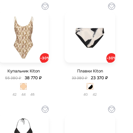
-30%
-30%
Купальник Kiton
Плавки Kiton
38 770 ₽
23 370 ₽
55 380 ₽
33 380 ₽
42
44
48
40
42