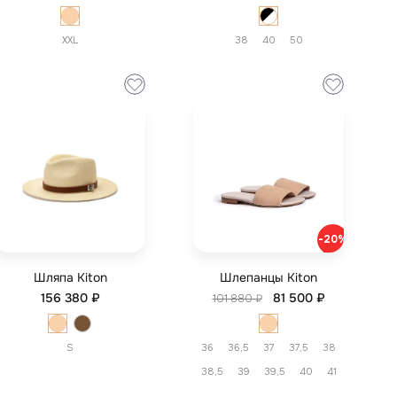
XXL
38
40
50
-20%
Шляпа Kiton
Шлепанцы Kiton
156 380 ₽
81 500 ₽
101 880 ₽
S
36
36,5
37
37,5
38
38,5
39
39,5
40
41