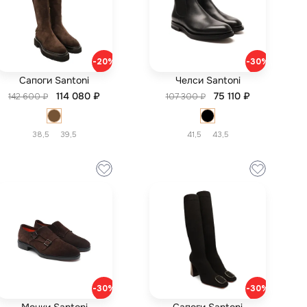
-20%
-30%
Сапоги Santoni
Челси Santoni
114 080 ₽
75 110 ₽
142 600 ₽
107 300 ₽
38,5
39,5
41,5
43,5
-30%
-30%