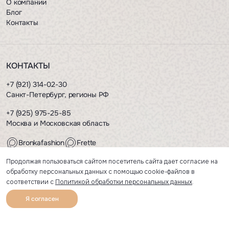
О компании
Блог
Контакты
КОНТАКТЫ
+7 (921) 314-02-30
Санкт-Петербург, регионы РФ
+7 (925) 975-25-85
Москва и Московская область
Bronkafashion
Frette
Bronkafashion
Frette
Продолжая пользоваться сайтом посетитель сайта дает согласие на
обработку персональных данных с помощью cookie-файлов в
соответствии с
Политикой обработки персональных данных
.
Политика обработки персональных данных
Пользовательское соглашение
Публичная оферта
Я согласен
Сделано в
0
Каталог
Избранное
Главная
Профиль
Корзина