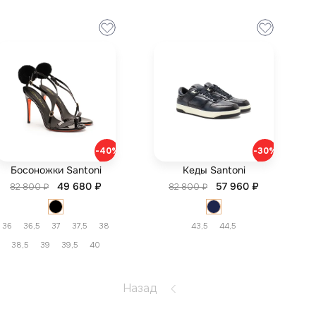
-40%
-30%
Босоножки Santoni
Кеды Santoni
49 680 ₽
57 960 ₽
82 800 ₽
82 800 ₽
36
36,5
37
37,5
38
43,5
44,5
38,5
39
39,5
40
Назад