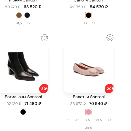
Монки Santoni
Сапоги Santoni
63 520 ₽
84 530 ₽
90 740 ₽
120 750 ₽
41,5
42
39
41
-30%
-20%
Ботильоны Santoni
Балетки Santoni
71 480 ₽
70 940 ₽
102 120 ₽
88 670 ₽
39,5
36
37
37,5
38,5
39
39,5