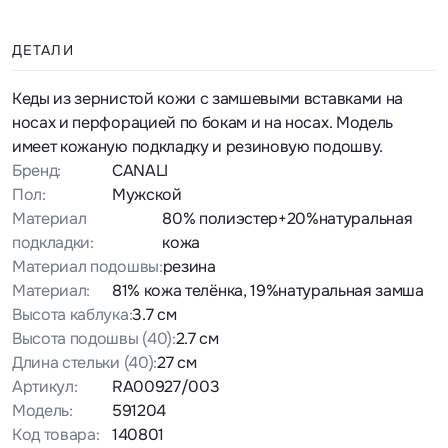
ДЕТАЛИ
Кеды из зернистой кожи с замшевыми вставками на
носах и перфорацией по бокам и на носах. Модель
имеет кожаную подкладку и резиновую подошву.
Бренд:
CANALI
Пол:
Мужской
Материал
80% полиэстер+20%натуральная
подкладки:
кожа
Материал подошвы:
резина
Материал:
81% кожа телёнка, 19%натуральная замша
Высота каблука:
3.7 см
Высота подошвы
(40)
:
2.7 см
Длина стельки
(40)
:
27 см
Артикул:
RA00927/003
Модель:
591204
Код товара:
140801