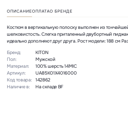
ОПИСАНИЕ
ОПЛАТА
О БРЕНДЕ
Костюм в вертикальную полоску выполнен из тончайшей
шелковистость. Слегка приталенный двубортный пиджак
идеально дополняют друг друга. Рост модели: 188 см Ра
Бренд:
KITON
Пол:
Мужской
Материал:
100% шерсть 14MIC
Артикул:
UA85K01X4016000
Код товара:
142862
Наличие в:
На складе BF