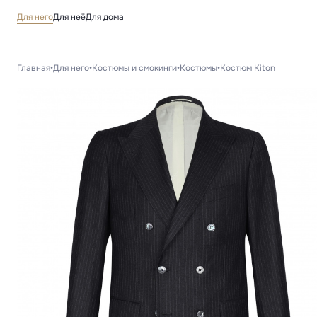
Для него
Для неё
Для дома
Главная
•
Для него
•
Костюмы и смокинги
•
Костюмы
•
Костюм Kiton