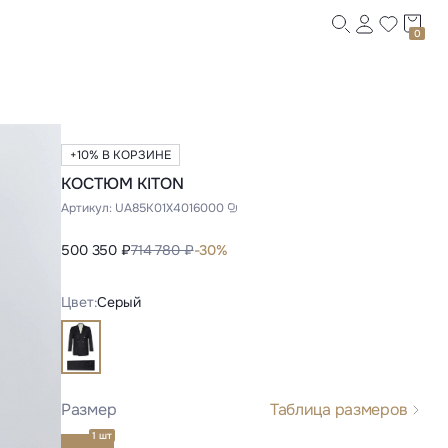
0
+10% В КОРЗИНЕ
КОСТЮМ KITON
Артикул:
UA85K01X4016000
500 350 ₽
714 780 ₽
-30%
Цвет:
Серый
Размер
Таблица размеров
1 шт