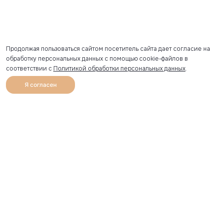
Продолжая пользоваться сайтом посетитель сайта дает согласие на
обработку персональных данных с помощью cookie-файлов в
соответствии с
Политикой обработки персональных данных
.
Я согласен
0
Каталог
Избранное
Главная
Профиль
Корзина
Артикул скопирован
УЗНАВАЙТЕ О НОВИНКАХ ПЕРВЫМИ
Рассылка с секретными скидками и приглашениями на
закрытые распродажи.